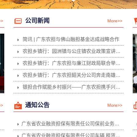
公司新闻
>>
More>>
简讯 | 广东农担与佛山融担基金达成战略合作
农担乡镇行：园洲镇与公庄镇农业政策宣讲会圆...
农担乡镇行：广东农担与廉江财政局联合举办廉...
农担乡镇行：广东农担韶关分公司奔走南雄市全...
银担合作赋能乡村振兴——广东农担携手兴宁农...
农担乡镇行：韶关分公司走访珠玑、湖口精准对...
通知公告
>>
More>>
深入遂溪，政担随喜——湛江分公司进行渔担贷...
广东省农业融资担保有限责任公司保前业务合规...
广东省农业融资担保有限责任公司车辆 租赁（...